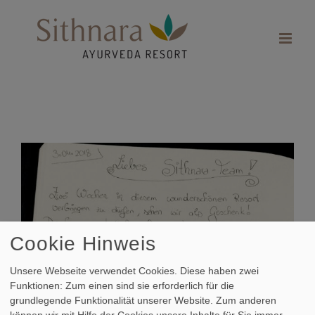
Zum
Inhalt
springen
Zeige
grösseres
Bild
Cookie Hinweis
Unsere Webseite verwendet Cookies. Diese haben zwei
Funktionen: Zum einen sind sie erforderlich für die
grundlegende Funktionalität unserer Website. Zum anderen
können wir mit Hilfe der Cookies unsere Inhalte für Sie immer