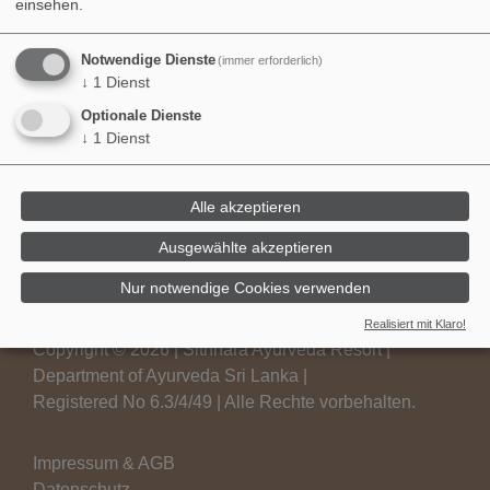
einsehen.
Notwendige Dienste
(immer erforderlich)
↓
1
Dienst
Sunset am Coconut Hill
Optionale Dienste
↓
1
Dienst
Alle akzeptieren
Ausgewählte akzeptieren
Nur notwendige Cookies verwenden
Realisiert mit Klaro!
Copyright © 2026 | Sithnara Ayurveda Resort |
Department of Ayurveda Sri Lanka |
Registered No 6.3/4/49 | Alle Rechte vorbehalten.
Impressum & AGB
Datenschutz