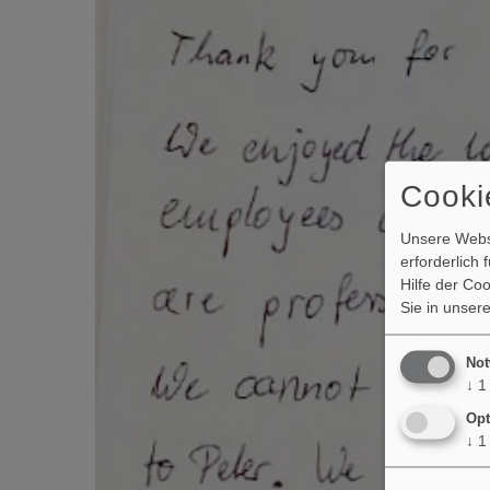
Cooki
Unsere Webse
erforderlich
Hilfe der Co
Sie in unser
Not
↓
1
Opt
↓
1