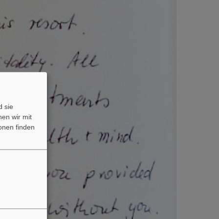
 sie
nen wir mit
onen finden