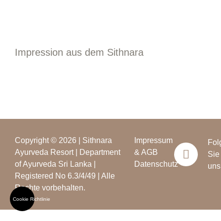
Zeige
grösseres
Impression aus dem Sithnara
Bild
Copyright © 2026 | Sithnara
Impressum
Fol
Ayurveda Resort | Department
& AGB
Sie
of Ayurveda Sri Lanka |
Datenschutz
uns
Registered No 6.3/4/49 | Alle
Rechte vorbehalten.
Cookie Richtlinie