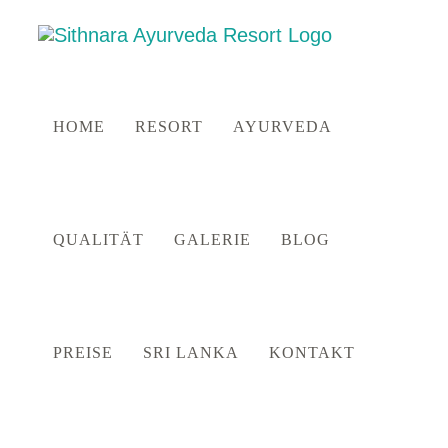
Zum
Inhalt
springen
HOME
RESORT
AYURVEDA
QUALITÄT
GALERIE
BLOG
PREISE
SRI LANKA
KONTAKT