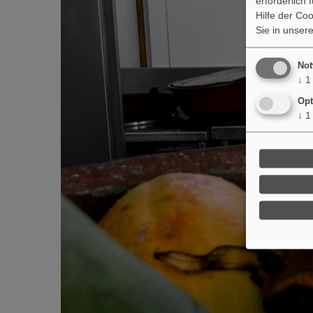
erforderlich
Hilfe der Co
Sie in unser
Not
↓
1
Opt
↓
1