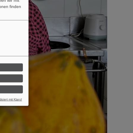
nen wir mit
onen finden
isiert mit Klaro!