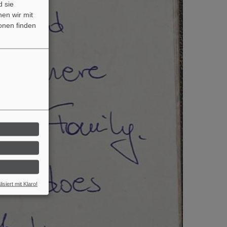
 sie
nen wir mit
onen finden
isiert mit Klaro!