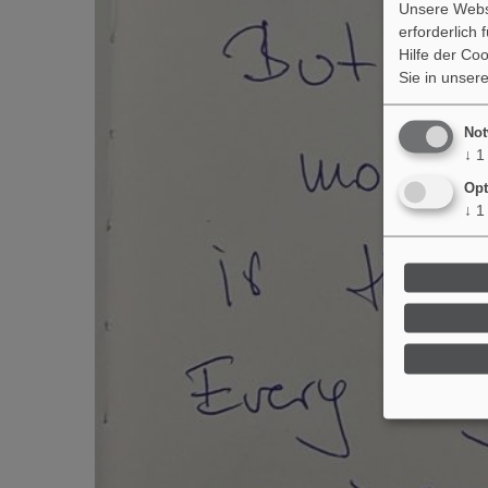
Unsere Webse
erforderlich
Hilfe der Co
Sie in unser
Not
↓
1
Opt
↓
1