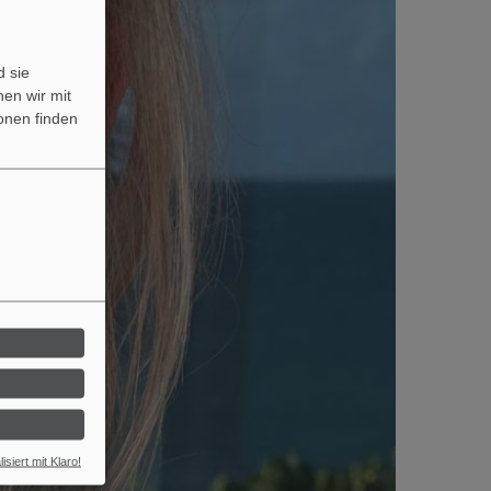
 sie
nen wir mit
onen finden
isiert mit Klaro!