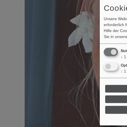
Cooki
Unsere Webse
erforderlich
Hilfe der Co
Sie in unser
Not
↓
1
Opt
↓
1