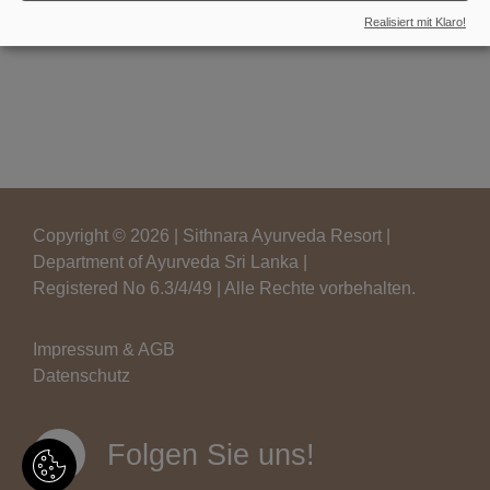
Realisiert mit Klaro!
Copyright © 2026 | Sithnara Ayurveda Resort |
Department of Ayurveda Sri Lanka |
Registered No 6.3/4/49 | Alle Rechte vorbehalten.
Impressum & AGB
Datenschutz
Folgen Sie uns!