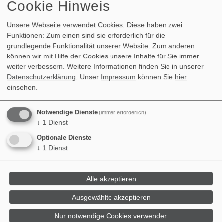
Cookie Hinweis
Unsere Webseite verwendet Cookies. Diese haben zwei
Funktionen: Zum einen sind sie erforderlich für die
grundlegende Funktionalität unserer Website. Zum anderen
können wir mit Hilfe der Cookies unsere Inhalte für Sie immer
weiter verbessern.
Weitere Informationen finden Sie in unserer
Datenschutzerklärung
. Unser
Impressum
können Sie
hier
einsehen.
Notwendige Dienste
(immer erforderlich)
↓
1
Dienst
Optionale Dienste
↓
1
Dienst
Impressionen aus dem Sithnara Ayurveda
Alle akzeptieren
Resort | Anamnese mit unseren beiden
Ausgewählte akzeptieren
Ärtinnen, Dr. Iresha und Dr. Menicke, mit
Pulsdiagnostik
Nur notwendige Cookies verwenden